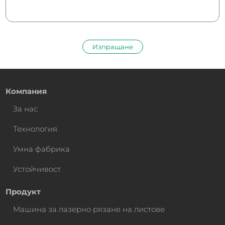
Изпращане
Компания
За нас
Технология
Умна фабрика
Устойчивост
Продукт
Машина за лазерно рязане на листове