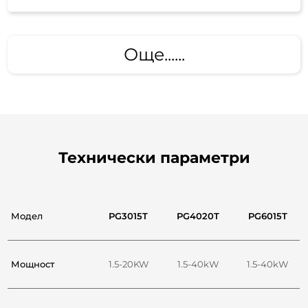
Още......
Технически параметри
Модел
PG3015T
PG4020T
PG6015T
Мощност
1.5-20KW
1.5-40kW
1.5-40kW