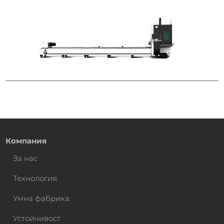
Компания
За нас
Технология
Умна фабрика
Устойчивост