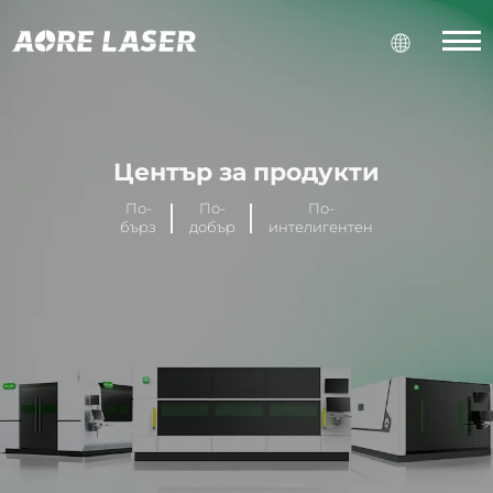
Център за продукти
По-
По-
По-
бърз
добър
интелигентен