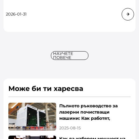
върху безопасността на строителството и
дългосрочната експлоа
2026-01-31
НАУЧЕТЕ
ПОВЕЧЕ
Може би ти харесва
Пълното ръководство за
лазерни почистващи
машини: Как работят,
предимства
2025-08-15
Как да изберем мощност на