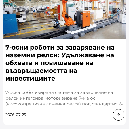
7-осни роботи за заваряване на
наземни релси: Удължаване на
обхвата и повишаване на
възвръщаемостта на
инвестициите
7-осна роботизирана система за заваряване на
релси интегрира моторизирана 7-ма ос
(високопрецизна линейна релса) под стандартно 6-
осно съчленено роботизирано рамо. Чрез
2026-07-25
разширяване на оперативния ради