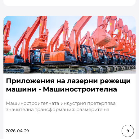
Приложения на лазерни режещи
машини - Машиностроителна
промишленост
Машиностроителната индустрия претърпява
значителна трансформация: размерите на
продуктовите партиди се свиват, структурите стават
по-сложни, но циклите на доставка се скъсяват.
2026-04-29