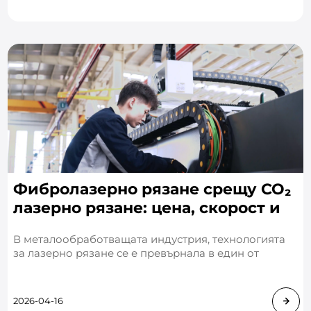
Фибролазерно рязане срещу CO₂
лазерно рязане: цена, скорост и
най-добри случаи на употреба
В металообработващата индустрия, технологията
за лазерно рязане се е превърнала в един от
основните процеси. Сред тях, фибролазерното
рязане и CO₂лазерното рязане са двете най-често
срещани решения. И
2026-04-16