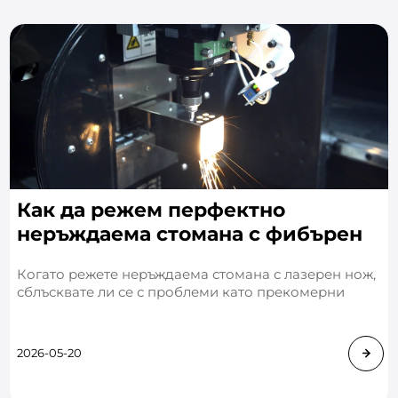
Как да режем перфектно
неръждаема стомана с фибърен
лазерен резак?
Когато режете неръждаема стомана с лазерен нож,
сблъсквате ли се с проблеми като прекомерни
грапавини, груби ръбове, значителна термична
деформация и ниски скорости на рязане? Тези
проблеми не само ув
2026-05-20