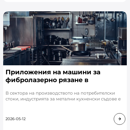
Приложения на машини за
фибролазерно рязане в
индустрията за метални
В сектора на производството на потребителски
кухненски съдове
стоки, индустрията за метални кухненски съдове е
особено засегната от революционното влияние на
лазерната технология. Въпреки че традиционните
методи като
2026-05-12