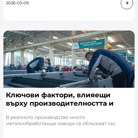
изправени пред нови предизвикателства. Напр
2026-03-09
Ключови фактори, влияещи
върху производителността и
прецизността на лазерната
В реалното производство много
машина за рязане
металообработващи заводи се сблъскват със
следния проблем: Защо лазерните машини за
рязане с една и съща номинална мощност от 12 kW