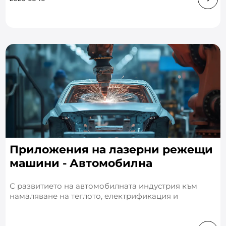
Приложения на лазерни режещи
машини - Автомобилна
промишленост
С развитието на автомобилната индустрия към
намаляване на теглото, електрификация и
персонализирано персонализиране,
традиционните производствени процеси са