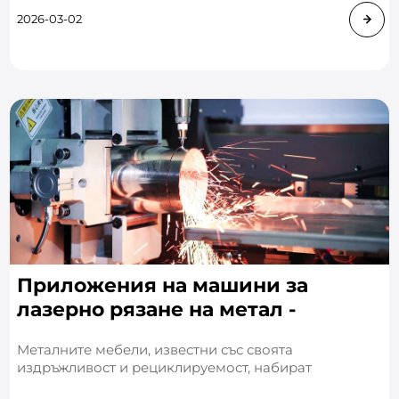
дават толкова различни резултати от р
2026-03-02
Приложения на машини за
лазерно рязане на метал -
Мебелна промишленост
Металните мебели, известни със своята
издръжливост и рециклируемост, набират
популярност сред потребителите, особено в