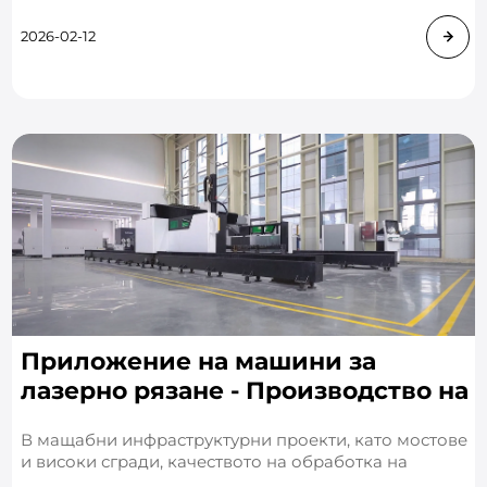
региони като Северна Америка и Европа. Те все
повече се превръщат в основен избор
2026-02-12
Приложение на машини за
лазерно рязане - Производство на
стоманени конструкции
В мащабни инфраструктурни проекти, като мостове
и високи сгради, качеството на обработка на
конструкционната стомана има пряко въздействие