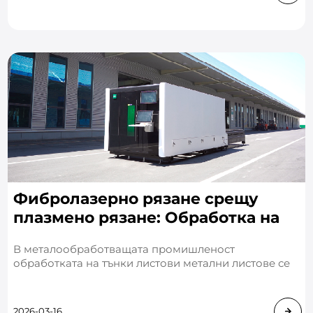
Фибролазерно рязане срещу
плазмено рязане: Обработка на
тънки метални листове
В металообработващата промишленост
обработката на тънки листови метални листове се
използва широко в сектори като производство на
електрически шкафове и шасита, кухненски съдове
и корпуси за уреди, ме
2026-03-16