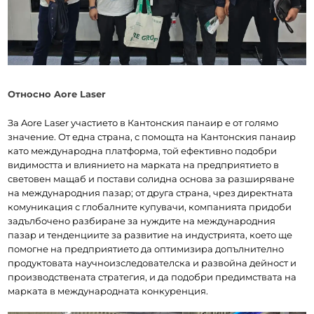
Относно Aore Laser
За Aore Laser участието в Кантонския панаир е от голямо 
значение. От една страна, с помощта на Кантонския панаир 
като международна платформа, той ефективно подобри 
видимостта и влиянието на марката на предприятието в 
световен мащаб и постави солидна основа за разширяване 
на международния пазар; от друга страна, чрез директната 
комуникация с глобалните купувачи, компанията придоби 
задълбочено разбиране за нуждите на международния 
пазар и тенденциите за развитие на индустрията, което ще 
помогне на предприятието да оптимизира допълнително 
продуктовата научноизследователска и развойна дейност и 
производствената стратегия, и да подобри предимствата на 
марката в международната конкуренция.