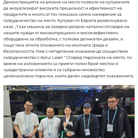
Демонстрацията на рязане на място позволи на купувачите 
да визуализират високата прецизност и ефективност на 
продуктите и много от тях показаха силно намерение за 
сътрудничество на място. Купувач от Европа развълнувано 
каза: „Тази машина за лазерно рязане напълно отговаря на 
нашите нужди от високопрецизно и високоефективно 
оборудване за обработка, с толкова деликатен дизайн, а 
също така отчита опазването на околната среда и 
безопасността. Ние с нетърпение очакваме да осъществим 
сътрудничество с Aorui Laser.“ Според персонала на място, по 
време на изложението са приети голям брой местни и 
чуждестранни клиенти и са събрани множество 
целенасочени поръчки, които далеч надхвърлят очакванията.