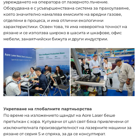
увреждането на оператора от лазерното лъчение. 
Оборудвана е с усъвършенствана система за прахоулавяне, 
която значително намалява емисиите на вредни газове, 
отделяни в процеса, и има отлични екологични 
характеристики. Освен това, тя има невероятна точност на 
рязане и се използва широко в шасита и шкафове, офис 
мебели, занаятчийски бижута и други индустрии.
Укрепване на глобалните партньорства
По време на изложението щандът на Aore Laser беше 
претъпкан с хора. Купувачи от цял свят бяха привлечени от 
изключителната производителност на лазерните машини за 
рязане от серия S и спряха, за да се консултират. 