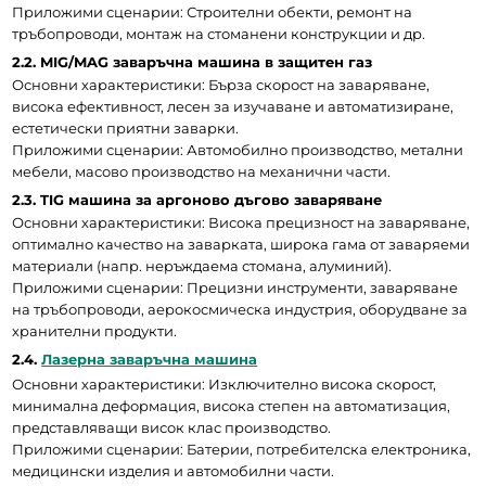
Приложими сценарии: Строителни обекти, ремонт на 
тръбопроводи, монтаж на стоманени конструкции и др.
2.2. MIG/MAG заваръчна машина в защитен газ
Основни характеристики: Бърза скорост на заваряване, 
висока ефективност, лесен за изучаване и автоматизиране, 
естетически приятни заварки.
Приложими сценарии: Автомобилно производство, метални 
мебели, масово производство на механични части.
2.3. TIG машина за аргоново дъгово заваряване
Основни характеристики: Висока прецизност на заваряване, 
оптимално качество на заварката, широка гама от заваряеми 
материали (напр. неръждаема стомана, алуминий).
Приложими сценарии: Прецизни инструменти, заваряване 
на тръбопроводи, аерокосмическа индустрия, оборудване за 
хранителни продукти.
2.4. 
Лазерна заваръчна машина
Основни характеристики: Изключително висока скорост, 
минимална деформация, висока степен на автоматизация, 
представляващи висок клас производство.
Приложими сценарии: Батерии, потребителска електроника, 
медицински изделия и автомобилни части.