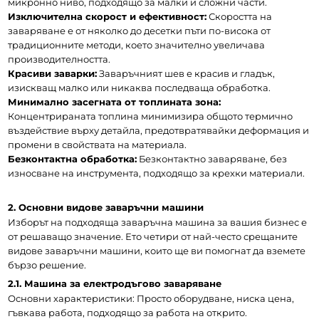
микронно ниво, подходящо за малки и сложни части.
Изключителна скорост и ефективност:
 Скоростта на 
заваряване е от няколко до десетки пъти по-висока от 
традиционните методи, което значително увеличава 
производителността.
Красиви заварки:
 Заваръчният шев е красив и гладък, 
изискващ малко или никаква последваща обработка.
Минимално засегната от топлината зона:
Концентрираната топлина минимизира общото термично 
въздействие върху детайла, предотвратявайки деформация и 
промени в свойствата на материала.
Безконтактна обработка:
 Безконтактно заваряване, без 
износване на инструмента, подходящо за крехки материали.
2. Основни видове заваръчни машини 
Изборът на подходяща заваръчна машина за вашия бизнес е 
от решаващо значение. Ето четири от най-често срещаните 
видове заваръчни машини, които ще ви помогнат да вземете 
бързо решение.
2.1. Машина за електродъгово заваряване
Основни характеристики: Просто оборудване, ниска цена, 
гъвкава работа, подходящо за работа на открито.