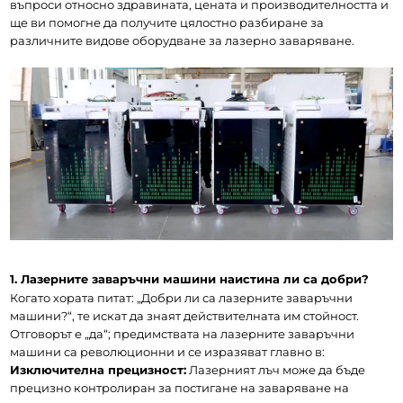
въпроси относно здравината, цената и производителността и 
ще ви помогне да получите цялостно разбиране за 
различните видове оборудване за лазерно заваряване.
1. Лазерните заваръчни машини наистина ли са добри?
Когато хората питат: „Добри ли са лазерните заваръчни 
машини?“, те искат да знаят действителната им стойност. 
Отговорът е „да“; предимствата на лазерните заваръчни 
машини са революционни и се изразяват главно в:
Изключителна прецизност:
 Лазерният лъч може да бъде 
прецизно контролиран за постигане на заваряване на 