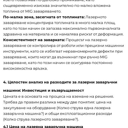
същевременно изисква значително по-малко вложена 
топлина от MIG заваряването.
По-малка зона, засегната от топлината:
 Лазерното 
заваряване концентрира топлината в много малка площ, 
като по този начин се запазва максимално първоначалната 
здравина на материала и се намалява рискът от деформация.
Консистентност на заварката:
 Процесът на лазерно 
заваряване се контролира от роботи или прецизни машинни 
инструменти, като се избягват неравномерните дефекти при 
заваряване, които могат да възникнат при ръчно MIG 
заваряване, като по този начин се осигурява постоянно 
високоякостна връзка.
4. Цялостен анализ на разходите за лазерни заваръчни 
машини: Инвестиция и възвръщаемост
Цената е в основата на процеса на вземане на решения. 
Трябва да правим разлика между две понятия: цена на 
закупуване на оборудване (Колко струва една лазерна 
заваръчна машина?) и общи експлоатационни разходи 
(Колко струва лазерното заваряване?).
4.1 Цена на лазерна заваръчна машина