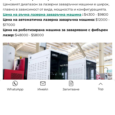
Ценовият диапазон за лазерни заваръчни машини е широк, 
главно в зависимост от вида, мощността и конфигурацията.
Цена на ръчна лазерна заваръчна машина
 :
 $4300 - $9800
Цена на автоматична лазерна заваръчна машина:
 $12000 - 
$17000
Цена на роботизирана машина за заваряване с фибърен 
лазер:
 $48000 - $58000
Top
WhatsApp
Имейл
Запитване
4.2 Общи оперативни разходи
В дългосрочен план общата цена на лазерното заваряване 
може да бъде много по-ниска от тази на традиционното 