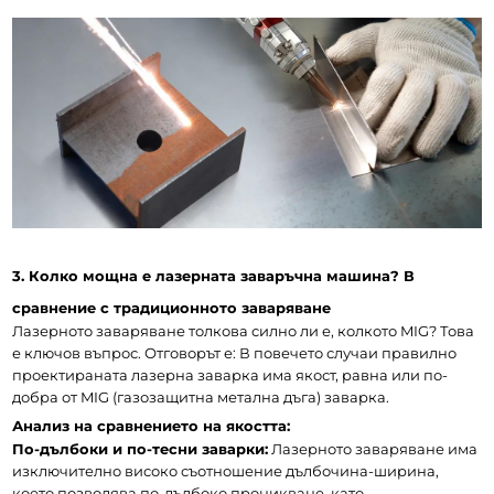
3. Колко мощна е лазерната заваръчна машина? В 
сравнение с традиционното заваряване
Лазерното заваряване толкова силно ли е, колкото MIG? Това 
е ключов въпрос. Отговорът е: В повечето случаи правилно 
проектираната лазерна заварка има якост, равна или по-
добра от MIG (газозащитна метална дъга) заварка.
Анализ на сравнението на якостта: 
По-дълбоки и по-тесни заварки:
 Лазерното заваряване има 
изключително високо съотношение дълбочина-ширина, 
което позволява по-дълбоко проникване, като 