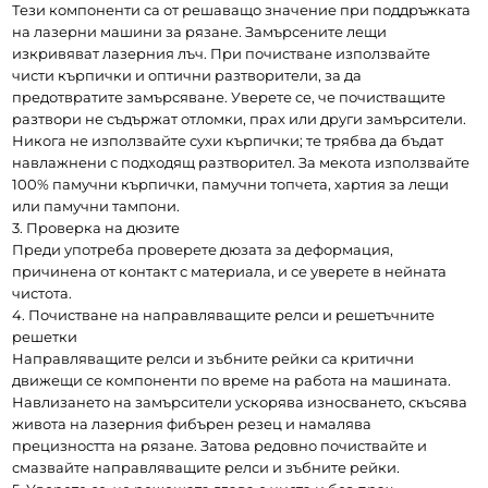
Тези компоненти са от решаващо значение при поддръжката 
на лазерни машини за рязане. Замърсените лещи 
изкривяват лазерния лъч. При почистване използвайте 
чисти кърпички и оптични разтворители, за да 
предотвратите замърсяване. Уверете се, че почистващите 
разтвори не съдържат отломки, прах или други замърсители. 
Никога не използвайте сухи кърпички; те трябва да бъдат 
навлажнени с подходящ разтворител. За мекота използвайте 
100% памучни кърпички, памучни топчета, хартия за лещи 
или памучни тампони.
3. Проверка на дюзите
Преди употреба проверете дюзата за деформация, 
причинена от контакт с материала, и се уверете в нейната 
чистота.
4. Почистване на направляващите релси и решетъчните 
решетки
Направляващите релси и зъбните рейки са критични 
движещи се компоненти по време на работа на машината. 
Навлизането на замърсители ускорява износването, скъсява 
живота на лазерния фибърен резец и намалява 
прецизността на рязане. Затова редовно почиствайте и 
смазвайте направляващите релси и зъбните рейки.