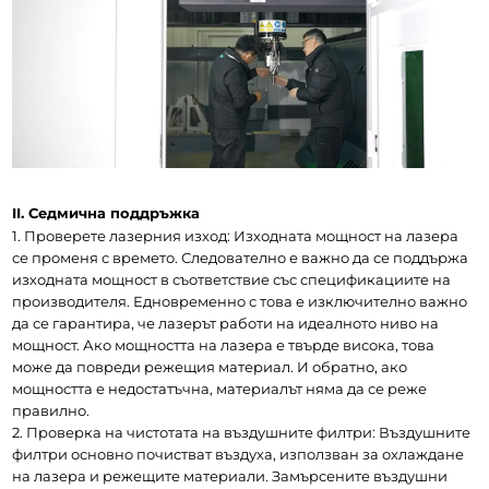
II. Седмична поддръжка
1. Проверете лазерния изход: Изходната мощност на лазера 
се променя с времето. Следователно е важно да се поддържа 
изходната мощност в съответствие със спецификациите на 
производителя. Едновременно с това е изключително важно 
да се гарантира, че лазерът работи на идеалното ниво на 
мощност. Ако мощността на лазера е твърде висока, това 
може да повреди режещия материал. И обратно, ако 
мощността е недостатъчна, материалът няма да се реже 
правилно.
2. Проверка на чистотата на въздушните филтри: Въздушните 
филтри основно почистват въздуха, използван за охлаждане 
на лазера и режещите материали. Замърсените въздушни 