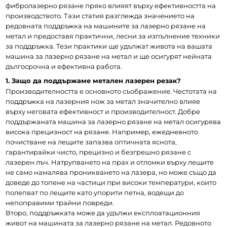
фибролазерно рязане пряко влияят върху ефективността на 
производството. Тази статия разглежда значението на 
редовната поддръжка на машините за лазерно рязане на 
метал и предоставя практични, лесни за изпълнение техники 
за поддръжка. Тези практики ще удължат живота на вашата 
машина за лазерно рязане на метал и ще осигурят нейната 
дългосрочна и ефективна работа.
1. Защо да поддържаме метален лазерен резак?
Производителността е основното съображение. Честотата на 
поддръжка на лазерния нож за метал значително влияе 
върху неговата ефективност и производителност. Добре 
поддържаната машина за лазерно рязане на метал осигурява 
висока прецизност на рязане. Например, ежедневното 
почистване на лещите запазва оптичната яснота, 
гарантирайки чисто, прецизно и безгрешно рязане с 
лазерен лъч. Натрупването на прах и отломки върху лещите 
не само намалява проникването на лазера, но може също да 
доведе до топене на частици при високи температури, които 
полепват по лещите като упорити петна, водещи до 
непоправими трайни повреди.
Второ, поддръжката може да удължи експлоатационния 
живот на машината за лазерно рязане на метал. Редовното 