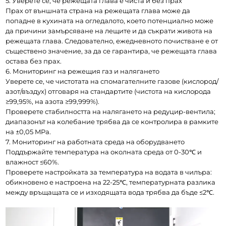
5. Уверете се, че режещата глава е чиста и без прах
Прах от външната страна на режещата глава може да 
попадне в кухината на огледалото, което потенциално може 
да причини замърсяване на лещите и да съкрати живота на 
режещата глава. Следователно, ежедневното почистване е от 
съществено значение, за да се гарантира, че режещата глава 
остава без прах.
6. Мониторинг на режещия газ и налягането
Уверете се, че чистотата на спомагателните газове (кислород/
азот/въздух) отговаря на стандартите (чистота на кислорода 
≥99,95%, на азота ≥99,999%).
Проверете стабилността на налягането на редуцир-вентила; 
диапазонът на колебание трябва да се контролира в рамките 
на ±0,05 MPa.
7. Мониторинг на работната среда на оборудването
Поддържайте температура на околната среда от 0-30℃ и 
влажност ≤60%.
Проверете настройката за температура на водата в чилъра: 
обикновено е настроена на 22-25℃, температурната разлика 
между връщащата се и изходящата вода трябва да бъде ≤2℃.