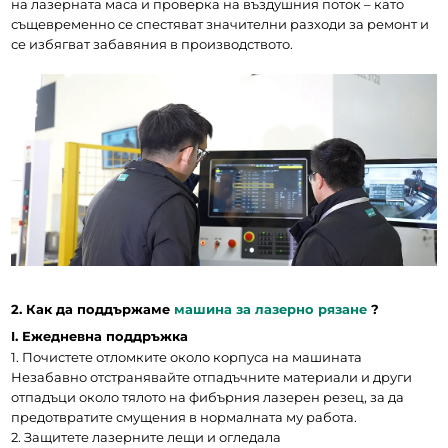
на лазерната маса и проверка на въздушния поток – като 
същевременно се спестяват значителни разходи за ремонт и 
се избягват забавяния в производството.
2. Как да поддържаме 
машина за лазерно рязане
 ?
I. Ежедневна поддръжка
1. Почистете отломките около корпуса на машината
Незабавно отстранявайте отпадъчните материали и други 
отпадъци около тялото на фибърния лазерен резец, за да 
предотвратите смущения в нормалната му работа.
2. Защитете лазерните лещи и огледала