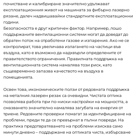
почистване и калибриране значително удължават 
експлоатационния живот на машината за фибърно лазерно 
рязане, далеч надвишавайки стандартните експлоатационни 
години.
Безопасността е друг критичен фактор. Например, лошо 
поддържаните вентилационни системи могат да доведат до 
обратен поток на отработени газове и изпарения. Ако не се 
контролират, това увеличава излагането на частици във 
въздуха, като е възможно да надхвърли определените от 
правителството ограничения. Правилната поддръжка на 
вентилационната система намалява този риск, като 
същевременно запазва качеството на въздуха в 
помещенията.
Освен това, икономическите ползи от редовната поддръжка 
на металния лазерен резак са очевидни. Чистата оптика 
позволява работа при по-ниски настройки на мощността, а 
смазването значително намалява загубата на енергия от 
триене. Редовните проверки помагат за идентифициране на 
проблеми, преди те да се превърнат в пълни повреди. На 
практика предотвратяването на проблеми изисква само 
минути дневно – поддържане на оптиката чиста, избърсване 